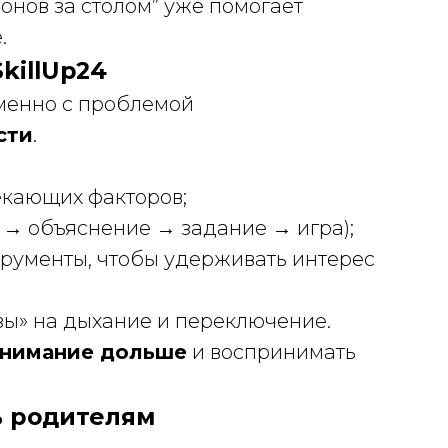
онов за столом” уже помогает
.
killUp24
менно с проблемой
сти
.
лекающих факторов;
т → объяснение → задание → игра);
трументы, чтобы удерживать интерес
зы» на дыхание и переключение.
внимание дольше
и воспринимать
ь родителям