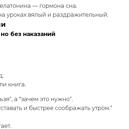
елатонина — гормона сна.
 на уроках вялый и раздражительный.
ли
 но без наказаний
д;
ли книга.
зя”, а “зачем это нужно”.
ставать и быстрее соображать утром.”
ает.