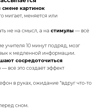
ассыпается”
й смене картинок
то мигает, меняется или
ть не на смысл, а на
стимулы
— всё
 учителя 10 минут подряд, мозг
ивык к медленной информации.
ешают сосредоточиться
 — всё это создаёт эффект
фон в руках, ожидание “вдруг что-то
перед сном.