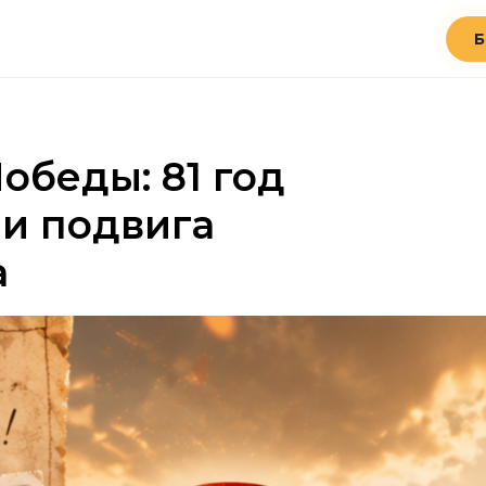
Б
обеды: 81 год
 и подвига
а