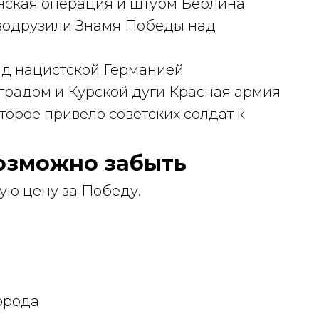
ская операция и штурм Берлина
водрузили Знамя Победы над
д нацистской Германией
градом и Курской дуги Красная армия
торое привело советских солдат к
озможно забыть
ую цену за Победу.
орода