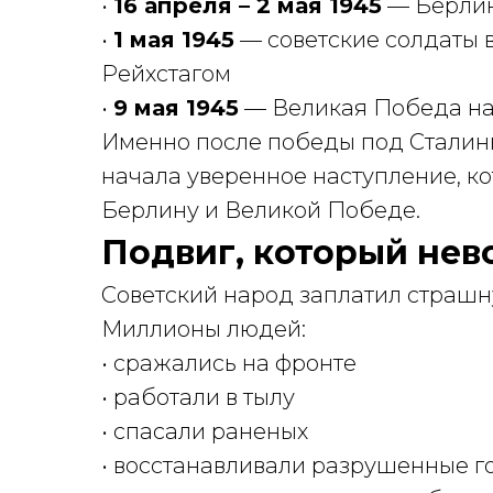
•
16 апреля – 2 мая 1945
— Берлин
•
1 мая 1945
— советские солдаты 
Рейхстагом
•
9 мая 1945
— Великая Победа на
Именно после победы под Сталин
начала уверенное наступление, ко
Берлину и Великой Победе.
Подвиг, который нев
Советский народ заплатил страшн
Миллионы людей:
• сражались на фронте
• работали в тылу
• спасали раненых
• восстанавливали разрушенные г