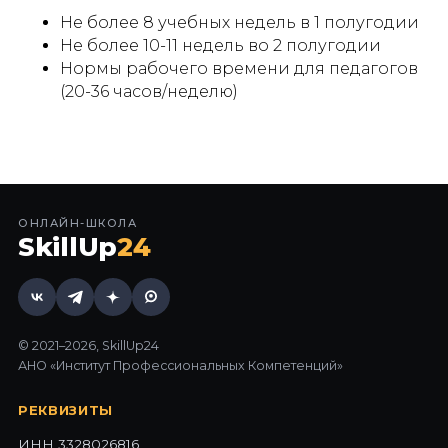
Не более 8 учебных недель в 1 полугодии
Не более 10-11 недель во 2 полугодии
Нормы рабочего времени для педагогов
(20-36 часов/неделю)
ОНЛАЙН-ШКОЛА
SkillUp
24
© 2021–2026, SkillUp24
АНО «Институт Профессиональных Компетенций»
РЕКВИЗИТЫ
ИНН 3328026816