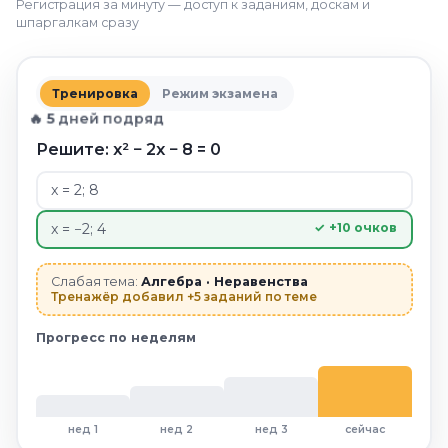
Регистрация за минуту — доступ к заданиям, доскам и
шпаргалкам сразу
Тренировка
Режим экзамена
🔥
5
дней подряд
Решите: x² − 2x − 8 = 0
x = 2; 8
x = −2; 4
✓ +10 очков
Слабая тема:
Алгебра · Неравенства
Тренажёр добавил +5 заданий по теме
Прогресс по неделям
нед 1
нед 2
нед 3
сейчас