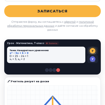
ЗАПИСАТЬСЯ
Отправляя форму, вы соглашаетесь с
офертой
и
политикой
обработки персональных данных
и даёте согласие на обработку
данных
Урок · Математика, 7 класс
● Запись
Тема: Квадратные уравнения
У
x² − 5x + 6 = 0
Учитель
D = 25 − 24 = 1
У
x₁ = 3, x₂ = 2
Ученик
🖊 Учитель рисует на доске