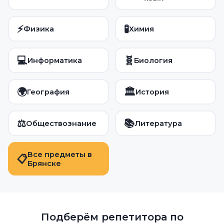
⚡
🧪
Физика
Химия
💻
🧬
Информатика
Биология
🌍
🏛️
География
История
⚖️
📚
Обществознание
Литература
Все предметы в
📋
Брянске
Подберём репетитора по