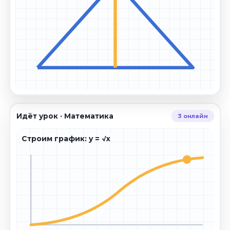
h
Идёт урок · Математика
3 онлайн
Строим график: y = √x