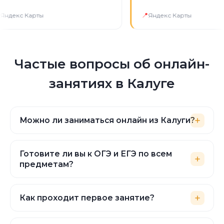
н самый удобный формат.
📍
кс Карты
Яндекс Карты
Частые вопросы об онлайн-
занятиях в Калуге
Можно ли заниматься онлайн из Калуги?
Да. Занятия проходят онлайн 1:1 на нашей
платформе — нужен только стабильный
Готовите ли вы к ОГЭ и ЕГЭ по всем
интернет. Заниматься можно из любого
предметам?
района Калуги.
Да. Готовим к ВПР, ОГЭ и ЕГЭ по всем
основным предметам по кодификатору
Как проходит первое занятие?
ФИПИ: разбираем структуру экзамена,
Первое занятие бесплатное — это
решаем типовые задания и демоверсии.