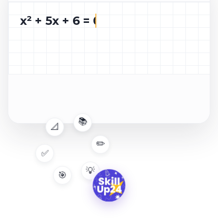
x² + 5x + 6 = 0
📐
📚
✅
✏️
🎯
💡