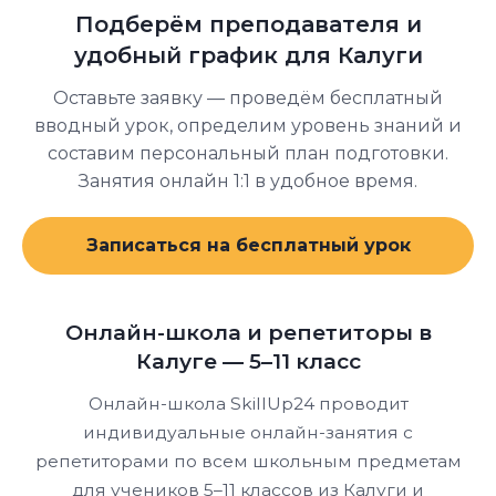
программу от базовых тем и постепенно
Подберём преподавателя и
доводит до уровня экзамена.
удобный график для Калуги
Оставьте заявку — проведём бесплатный
вводный урок, определим уровень знаний и
составим персональный план подготовки.
Занятия онлайн 1:1 в удобное время.
Записаться на бесплатный урок
Онлайн-школа и репетиторы в
Калуге — 5–11 класс
Онлайн-школа SkillUp24 проводит
индивидуальные онлайн-занятия с
репетиторами по всем школьным предметам
для учеников 5–11 классов из Калуги и