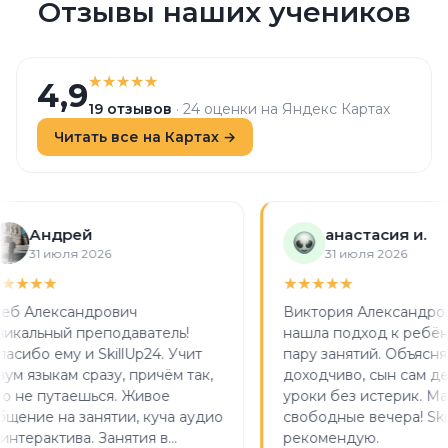
Отзывы наших учеников
4,9
19 отзывов
· 24 оценки на Яндекс Картах
Читать все на Картах →
Андрей
анастасия и.
31 июля 2026
31 июля 2026
Александрович
Виктория Александровна
льный преподаватель!
нашла подход к ребёнку з
бо ему и SkillUp24. Учит
пару занятий. Объясняет
языкам сразу, причём так,
доходчиво, сын сам делае
е путаешься. Живое
уроки без истерик. Маме у
ие на занятии, куча аудио
свободные вечера! SkillUp
ерактива. Занятия в
рекомендую.