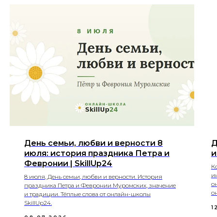
День семьи, любви и верности 8
Д
июля: история праздника Петра и
и
Февронии | SkillUp24
К
и
8 июля, День семьи, любви и верности. История
о
праздника Петра и Февронии Муромских, значение
о
и традиции. Тёплые слова от онлайн-школы
SkillUp24.
1