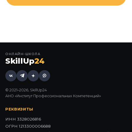
ОНЛАЙН-ШКОЛА
SkillUp
24
© 2021–2026, SkillUp24
АНО «Институт Профессиональных Компетенций»
РЕКВИЗИТЫ
ИНН 3328026816
ОГРН 1213300006688