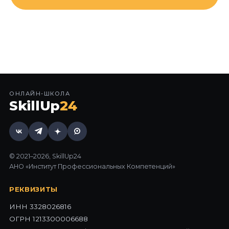
ОНЛАЙН-ШКОЛА
SkillUp
24
© 2021–2026, SkillUp24
АНО «Институт Профессиональных Компетенций»
РЕКВИЗИТЫ
ИНН 3328026816
ОГРН 1213300006688