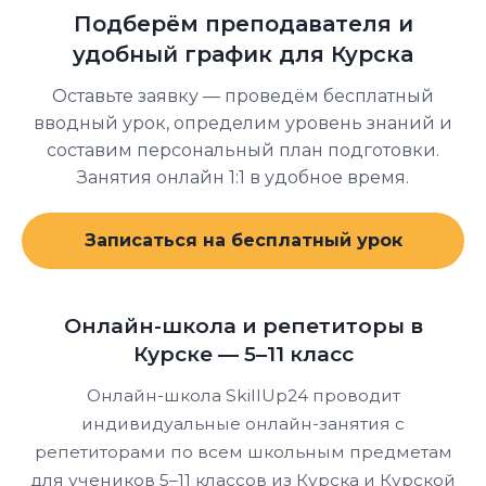
программу от базовых тем и постепенно
Подберём преподавателя и
доводит до уровня экзамена.
удобный график для Курска
Оставьте заявку — проведём бесплатный
вводный урок, определим уровень знаний и
составим персональный план подготовки.
Занятия онлайн 1:1 в удобное время.
Записаться на бесплатный урок
Онлайн-школа и репетиторы в
Курске — 5–11 класс
Онлайн-школа SkillUp24 проводит
индивидуальные онлайн-занятия с
репетиторами по всем школьным предметам
для учеников 5–11 классов из Курска и Курской