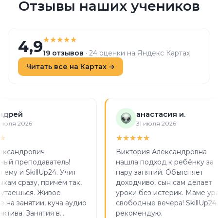
Отзывы наших учеников
4,9
19 отзывов
· 24 оценки на Яндекс Картах
Читать все на Картах →
ей
анастасия и.
я 2026
31 июля 2026
андрович
Виктория Александровна
 преподаватель!
нашла подход к ребёнку за
 и SkillUp24. Учит
пару занятий. Объясняет
 сразу, причём так,
доходчиво, сын сам делает
ешься. Живое
уроки без истерик. Маме ура,
занятии, куча аудио
свободные вечера! SkillUp24
ва. Занятия в
рекомендую.