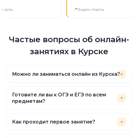
ый удобный формат.
📍
ты
Яндекс Карты
Частые вопросы об онлайн-
занятиях в Курске
Можно ли заниматься онлайн из Курска?
Да. Занятия проходят онлайн 1:1 на нашей
платформе — нужен только стабильный
Готовите ли вы к ОГЭ и ЕГЭ по всем
интернет. Заниматься можно из любого
предметам?
района Курска.
Да. Готовим к ВПР, ОГЭ и ЕГЭ по всем
основным предметам по кодификатору
Как проходит первое занятие?
ФИПИ: разбираем структуру экзамена,
Первое занятие бесплатное — это
решаем типовые задания и демоверсии.