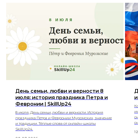
День семьи, любви и верности 8
Д
июля: история праздника Петра и
и
Февронии | SkillUp24
К
и
8 июля, День семьи, любви и верности. История
о
праздника Петра и Февронии Муромских, значение
о
и традиции. Тёплые слова от онлайн-школы
SkillUp24.
1