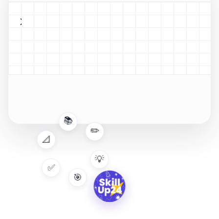
x² + 5x + 6 = 0
📚
📐
✏️
✅
💡
🎯