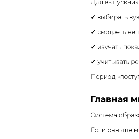
Для выпускников
✔ выбирать ву
✔ смотреть не 
✔ изучать пока
✔ учитывать р
Период «поступ
Главная 
Система образо
Если раньше м