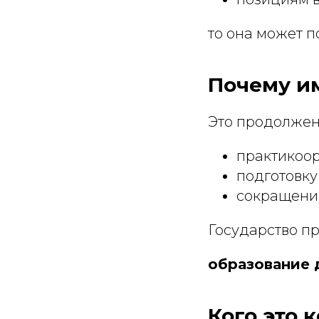
то она может п
Почему и
Это продолжен
практикоо
подготовку
сокращени
Государство пр
образование д
Кого это 