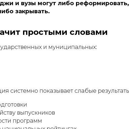
джи и вузы могут либо реформировать,
либо закрывать.
начит простыми словами
осударственных и муниципальных:
ия системно показывает слабые результаты
одготовки
йству выпускников
ости программ
 национальных рейтингах