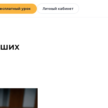
есплатный урок
Личный кабинет
дших