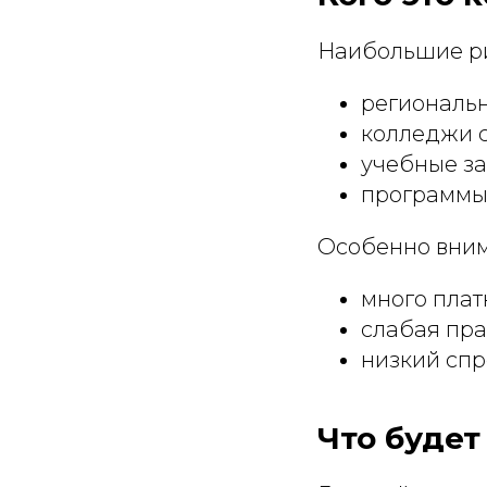
Наибольшие ри
региональн
колледжи с
учебные за
программы
Особенно внима
много плат
слабая пра
низкий спр
Что будет