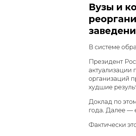
Вузы и к
реоргани
заведен
В системе обр
Президент Рос
актуализации 
организаций п
худшие резуль
Доклад по этом
года. Далее —
Фактически это