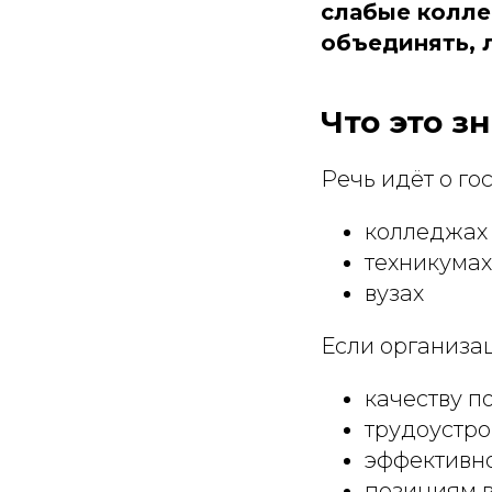
слабые колле
объединять, 
Что это з
Речь идёт о г
колледжах
техникумах
вузах
Если организац
качеству п
трудоустро
эффективн
позициям в