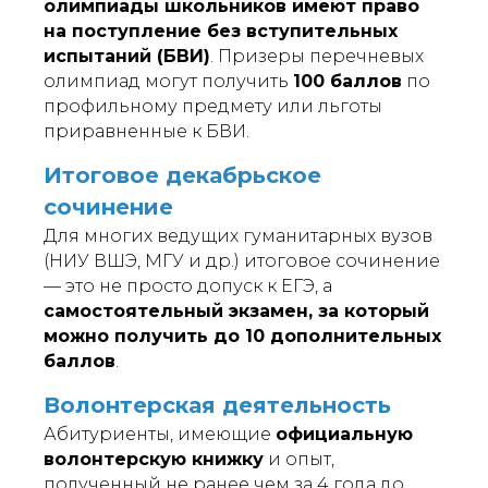
олимпиады школьников имеют право
на поступление без вступительных
испытаний (БВИ)
. Призеры перечневых
олимпиад могут получить
100 баллов
по
профильному предмету или льготы
приравненные к БВИ.
Итоговое декабрьское
сочинение
Для многих ведущих гуманитарных вузов
(НИУ ВШЭ, МГУ и др.) итоговое сочинение
— это не просто допуск к ЕГЭ, а
самостоятельный экзамен, за который
можно получить до 10 дополнительных
баллов
.
Волонтерская деятельность
Абитуриенты, имеющие
официальную
волонтерскую книжку
и опыт,
полученный не ранее чем за 4 года до