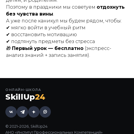
детям, и родителям.
Поэтому в праздники мы советуем
отдохнуть
без чувства вины
.
А уже после каникул мы будем рядом, чтобы:
✔ мягко войти в учебный ритм
✔ восстановить мотивацию
✔ подтянуть предметы без стресса
🎁
Первый урок — бесплатно
(экспресс-
анализ знаний + запись занятия).
ОНЛАЙН-ШКОЛА
SkillUp
24
© 2021–2026, SkillUp24
АНО «Институт Профессиональных Компетенций»