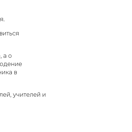
я.
виться
 а о
людение
ника в
ей, учителей и