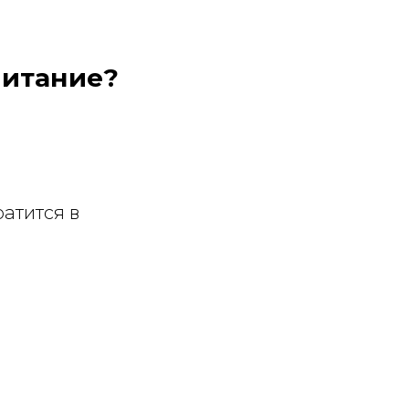
питание?
ратится в