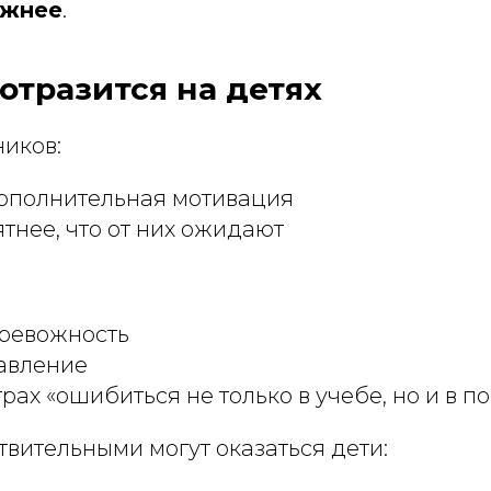
ажнее
.
 отразится на детях
ников:
дополнительная мотивация
ятнее, что от них ожидают
тревожность
авление
трах «ошибиться не только в учебе, но и в 
вительными могут оказаться дети: