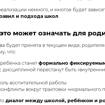
еализации немного, и многое будет зависет
равил и подхода школ
.
то это может означать для ро
а будет принята в текущем виде, родителя
у, что:
 ребёнка станет
формально фиксируемым
 дисциплиной перестанут быть «внутренн
роль воспитательной работы
онфликты вокруг трактовки «нормального 
что
диалог между школой, ребёнком и р