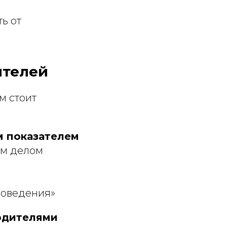
ь от
дителей
м стоит
 показателем
им делом
поведения»
одителями