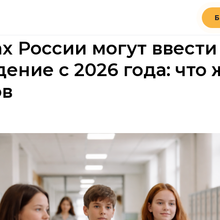
Б
х России могут ввести
дение с 2026 года: что
ов