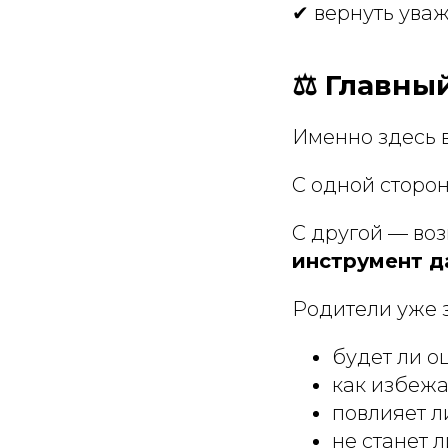
✔ вернуть уваж
⚖️ Главны
Именно здесь в
С одной сторон
С другой — воз
инструмент д
Родители уже 
будет ли о
как избежа
повлияет ли
не станет 