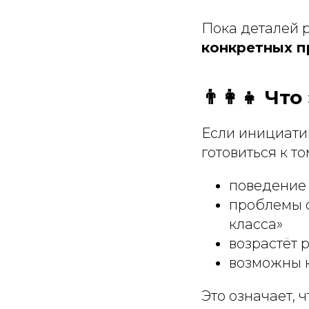
Пока деталей р
конкретных п
👨‍👩‍👧 Ч
Если инициатив
готовиться к том
поведение
проблемы с
класса»
возрастёт 
возможны к
Это означает, 