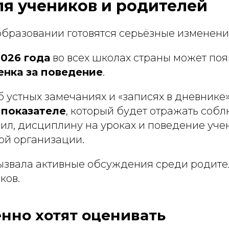
ля учеников и родителей
образовании готовятся серьёзные изменени
2026 года
во всех школах страны может поя
енка за поведение
.
б устных замечаниях и «записях в дневнике»,
показателе
, который будет отражать соб
ил, дисциплину на уроках и поведение уче
ой организации.
вызвала активные обсуждения среди родител
ков.
енно хотят оценивать