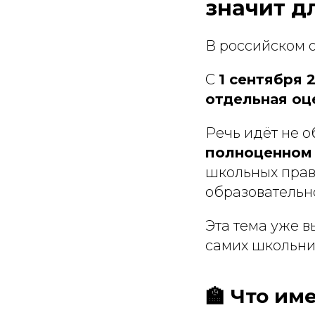
значит д
В российском 
С
1 сентября 
отдельная оц
Речь идёт не о
полноценном 
школьных прав
образовательн
Эта тема уже 
самих школьни
🏫 Что им