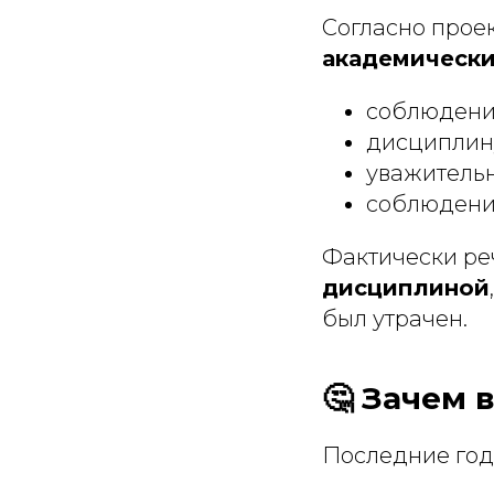
Согласно проек
академически
соблюдени
дисциплину
уважительн
соблюдение
Фактически ре
дисциплиной
был утрачен.
🤔 Зачем 
Последние год