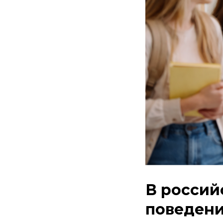
В россий
поведение