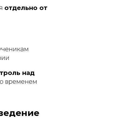
ся
отдельно от
ученикам
рии
троль над
со временем
оведение