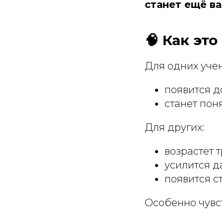
станет ещё в
🧠 Как это
Для одних уче
появится 
станет пон
Для других:
возрастёт 
усилится д
появится с
Особенно чувст